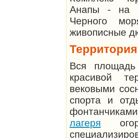
Анапы - на 
Черного мор
живописные дю
Территория
Вся площадь
красивой т
вековыми сос
спорта и отд
фонтанчиками
лагеря
огоро
специализир