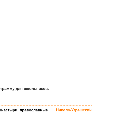
ограмму для школьников.
онастыри православные
Николо-Угрешский