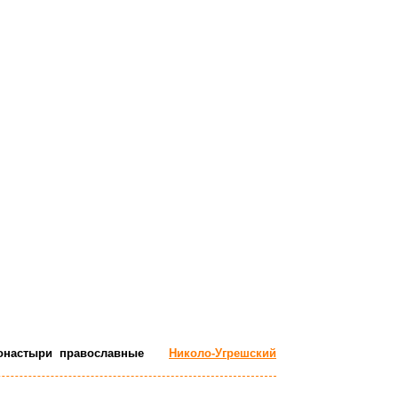
Вакансии
онастыри православные
Николо-Угрешский