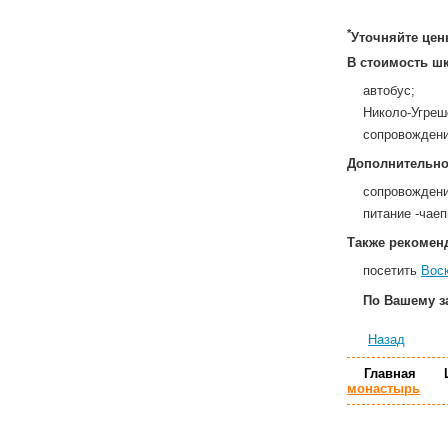
*
Уточняйте цен
В стоимость ш
автобус;
Николо-Угреш
сопровождени
Дополнительно
сопровождение
питание -чаеп
Также рекомен
посетить
Вос
По Вашему з
Назад
Главная
монастырь