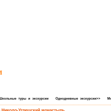
Контакты
Договор
Родителям
Детям
И
Школьные туры и экскурсии
Однодневные экскурсии>>
М
в Николо-Угрешский монастырь