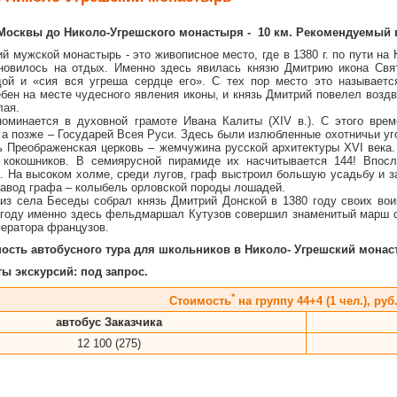
Москвы до Николо-Угрешского монастыря - 10 км. Рекомендуемый воз
й мужской монастырь - это живописное место, где в 1380 г. по пути на
новилось на отдых. Именно здесь явилась князю Дмитрию икона Свят
ой и «сия вся угреша сердце его». С тех пор место это называетс
бен на месте чудесного явления иконы, и князь Дмитрий повелел воздв
лая.
оминается в духовной грамоте Ивана Калиты (XIV в.). С этого врем
 а позже – Государей Всея Руси. Здесь были излюбленные охотничьи уг
ь Преображенская церковь – жемчужина русской архитектуры XVI века.
х кокошников. В семиярусной пирамиде их насчитывается 144! Впо
. На высоком холме, среди лугов, граф выстроил большую усадьбу и з
завод графа – колыбель орловской породы лошадей.
из села Беседы собрал князь Дмитрий Донской в 1380 году своих воин
 году именно здесь фельдмаршал Кутузов совершил знаменитый марш с 
ператора французов.
сть автобусного тура для школьников в Николо- Угрешский монаст
ы экскурсий: под запрос.
*
Cтоимость
на группу 44+4 (1 чел.), руб
автобус Заказчика
12 100 (275)