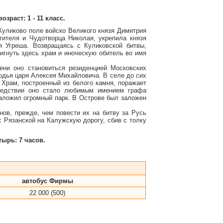
раст: 1 - 11 класс.
 Куликово поле войско Великого князя Димитрия
ителя и Чудотворца Николая, укрепила князя
я Угреша. Возвращаясь с Куликовской битвы,
игнуть здесь храм и иноческую обитель во имя
ени оно становиться резиденцией Московских
одья царя Алексея Михайловича. В селе до сих
 Храм, построенный из белого камня, поражает
следствии оно стало любимым имением графа
аложил огромный парк. В Острове был заложен
ов, прежде, чем повести их на битву за Русь
Рязанской на Калужскую дорогу, сбив с толку
ырь: 7 часов.
.
автобус Фирмы
22 000 (500)