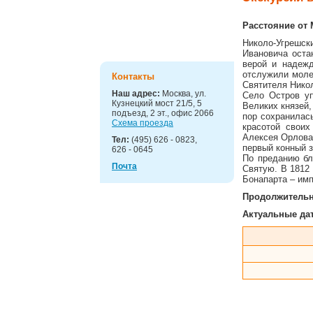
Детские
праздники
Расстояние от 
Николо-Угрешски
Ивановича оста
верой и надежд
отслужили моле
Контакты
Святителя Нико
Наш адрес:
Москва, ул.
Село Остров уп
Кузнецкий мост 21/5, 5
Великих князей,
подъезд, 2 эт., офис 2066
пор сохранилас
Схема проезда
красотой свои
Алексея Орлова
Тел:
(495) 626 - 0823,
первый конный 
626 - 0645
По преданию бл
Почта
Святую. В 1812
Бонапарта – им
Продолжительно
Актуальные дат