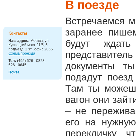
В поезде
Детские
праздники
Встречаемся м
заранее пишем
Контакты
будут ждать
Наш адрес:
Москва, ул.
Кузнецкий мост 21/5, 5
подъезд, 2 эт., офис 2066
представитель
Схема проезда
Тел:
(495) 626 - 0823,
документы ты
626 - 0645
Почта
подадут поезд
Там ты можешь
вагон они зайт
– не пережива
его на нужную
перекличку, ч