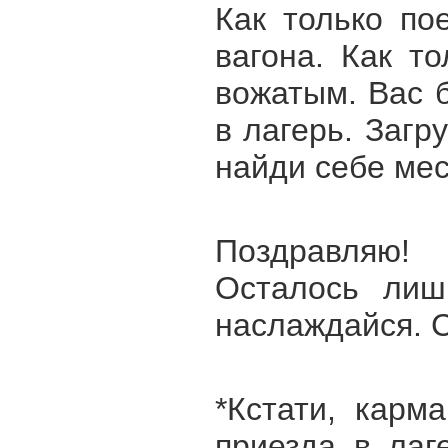
Как только по
вагона. Как т
вожатым. Вас б
в лагерь. Загр
найди себе мес
Поздравляю!
Осталось лиш
наслаждайся. 
*Кстати, карм
приезда в лаг