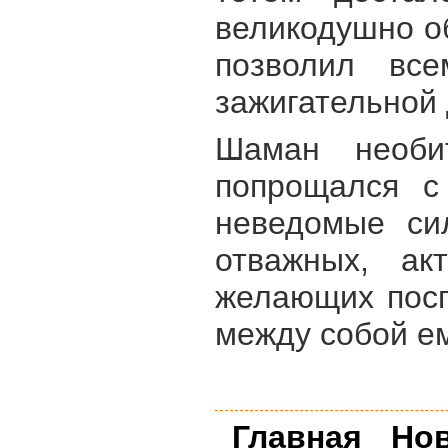
великодушно о
позволил вс
зажигательной 
Шаман необи
попрощался с 
неведомые си
отважных, ак
желающих посп
между собой е
Главная
Но