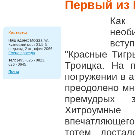
Первый из 
Детские
праздники
Как
необ
Контакты
вступ
Наш адрес:
Москва, ул.
Кузнецкий мост 21/5, 5
подъезд, 2 эт., офис 2066
"Красные Тигр
Схема проезда
Тел:
(495) 626 - 0823,
Троицка. На 
626 - 0645
Почта
погружении в 
преодолено мн
премудрых з
Хитроумные
впечатляющего
тотем доста